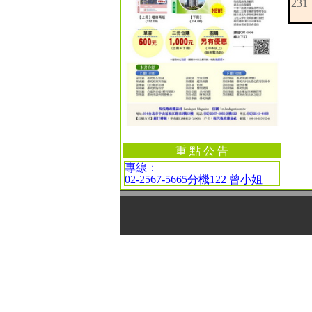
231
重 點 公 告
專線：
02-2567-5665分機122 曾小姐