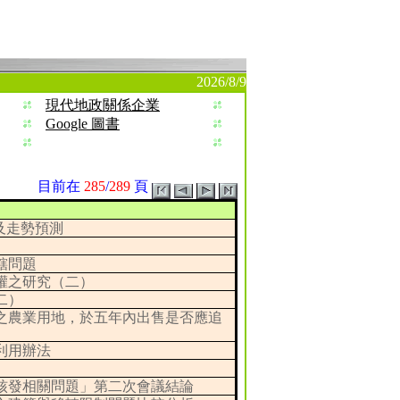
2026/8/9
現代地政關係企業
Google 圖書
目前在
285
/
289
頁
及走勢預測
轄問題
權之研究（二）
二）
之農業用地，於五年內出售是否應追
利用辦法
核發相關問題」第二次會議結論