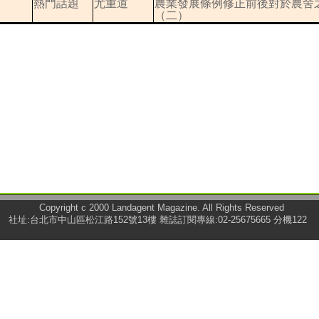
熱門話題
尤重道
農業發展條例修正前後對於農舍
（二）
Copyright c 2000 Landagent Magazine. All Rights Reserved
社址:台北市中山區松江路152號13樓 雜誌訂閱專線:02-25675665 分機122