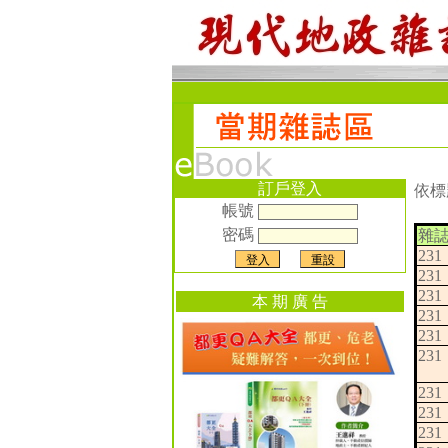
訂戶登入
依標
帳號
密碼
雜
231
231
231
本 期 廣 告
231
231
231
231
231
231