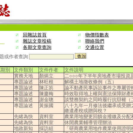
回雜誌首頁
物價指數表
雜誌文章投稿
聯絡我們
各期文章查詢
交通位置
題或作者查詢
誌期別
文件類別
文件作者
文件說明
實務天地
顏炳立
二○○○年下半年房地產市場投資
專題論述
林旺根
解構土地徵收條例（五）
專題論述
陳正笏
論不動產民事訴訟事件之專屬管
專題論述
陳慶梅
時效取得地上權與憲法保障財產
專題論述
謝金聰
談雙務契約之同時履行抗辯權（
專題論述
黃振國
八十九年一月修法後繼承或受贈
繳遺產稅或贈與稅？
先睹為快
資料室
農業用地變更回饋金撥繳及分配
先睹為快
資料室
休閒農業輔導管理辦法
地政新知
採訪組
「研商農業用地作農業使用證明